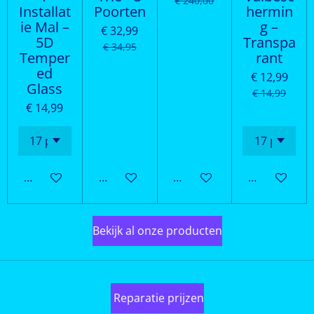
€ 240,00
Installat
Poorten
hermin
ie Mal –
g –
€ 32,99
5D
Transpa
€ 34,95
Temper
rant
ed
€ 12,99
Glass
€ 14,99
€ 14,99
In winkelwagen
In winkelwagen
Houd mij op de hoogte
In winkelwa
Bekijk al onze producten
Reparatie prijzen