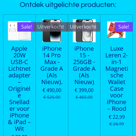
Ontdek uitgelichte producten:
Sale!
Uitverkocht
Uitverkocht
Sale!
Apple
iPhone
iPhone
Luxe
20W
14 Pro
15 -
Leren 2-
USB-C
Max -
256GB -
in-1
Lichtnet
Grade A
Grade A
Magneti
adapter
(Als
(Als
sche
–
Nieuw).
Nieuw)
Wallet
Originel
Case
€ 490,00
€ 399,00
e
voor
€ 525,00
€ 465,00
Snellad
iPhone
er voor
– Rood
iPhone
€ 22,99
& iPad –
€ 24,99
Wit