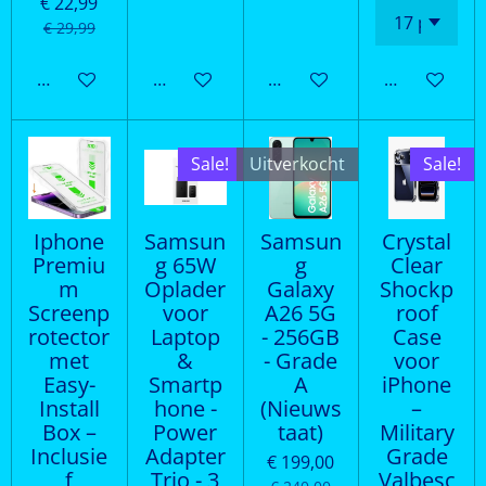
€ 22,99
€ 29,99
In winkelwagen
Houd mij op de hoogte
Houd mij op de hoogte
In winkelwa
Sale!
Uitverkocht
Sale!
Iphone
Samsun
Samsun
Crystal
Premiu
g 65W
g
Clear
m
Oplader
Galaxy
Shockp
Screenp
voor
A26 5G
roof
rotector
Laptop
- 256GB
Case
met
&
- Grade
voor
Easy-
Smartp
A
iPhone
Install
hone -
(Nieuws
–
Box –
Power
taat)
Military
Inclusie
Adapter
Grade
€ 199,00
f
Trio - 3
Valbesc