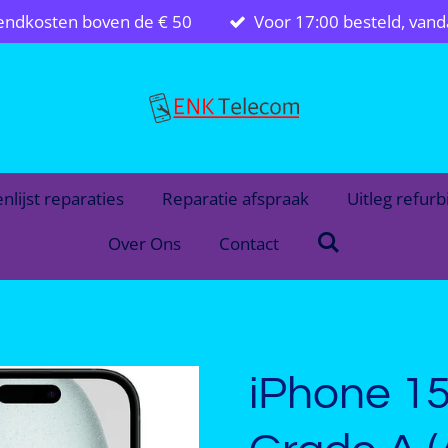
zendkosten boven de € 50
Voor 17:00 besteld, van
enlijst reparaties
Reparatie afspraak
Uitleg refur
Over Ons
Contact
iPhone 15