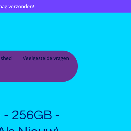
daag verzonden!
bished
Veelgestelde vragen
 - 256GB -