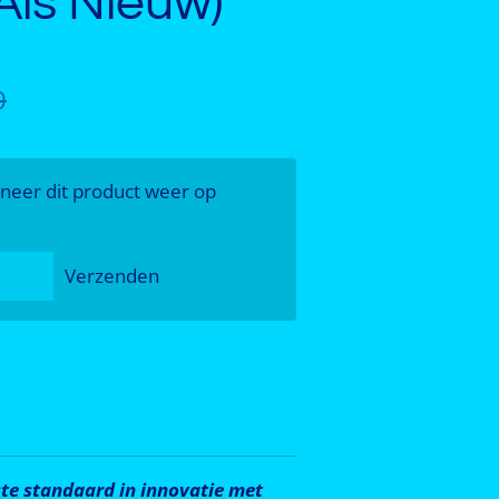
Als Nieuw)
0
neer dit product weer op
Verzenden
ste standaard in innovatie met