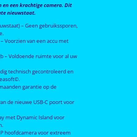
n en een krachtige camera. Dit
ute nieuwstaat.
euwstaat) – Geen gebruikssporen,
e.
% – Voorzien van een accu met
gb – Voldoende ruimte voor al uw
edig technisch gecontroleerd en
ceasoft©.
2 maanden garantie op de
 van de nieuwe USB-C poort voor
lay met Dynamic Island voor
n.
P hoofdcamera voor extreem