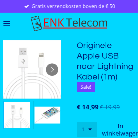
Gratis verzendkosten boven de € 50
Ga
direct
naar
de
hoofdinhoud
Originele
Apple USB
naar Lightning
Kabel (1m)
Sale!
€ 14,99
€ 19,99
In
winkelwage