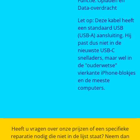
Functie: Opladen en
Data-overdracht
Let op: Deze kabel heeft
een standaard USB
(USB-A) aansluiting. Hij
past dus niet in de
nieuwste USB-C
snelladers, maar wel in
de "ouderwetse"
vierkante iPhone-blokjes
en de meeste
computers.
Heeft u vragen over onze prijzen of een specifieke
reparatie nodig die niet in de lijst staat? Neem dan